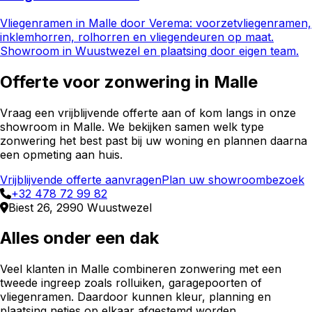
Vliegenramen in Malle door Verema: voorzetvliegenramen,
inklemhorren, rolhorren en vliegendeuren op maat.
Showroom in Wuustwezel en plaatsing door eigen team.
Offerte voor
zonwering
in
Malle
Vraag een vrijblijvende offerte aan of kom langs in onze
showroom in
Malle
. We bekijken samen welk type
zonwering
het best past bij uw woning en plannen daarna
een opmeting aan huis.
Vrijblijvende offerte aanvragen
Plan uw showroombezoek
+32 478 72 99 82
Biest 26, 2990 Wuustwezel
Alles onder een dak
Veel klanten in
Malle
combineren
zonwering
met een
tweede ingreep zoals rolluiken, garagepoorten of
vliegenramen. Daardoor kunnen kleur, planning en
plaatsing netjes op elkaar afgestemd worden.